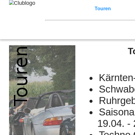
Home
Z3 Treffen
Touren
Terminka
Mitgliederbereich
2026
2025
2024
2023
2022
2021
2007
2006
2005
2004
2003
2002
T
Kärnten
Schwabe
Ruhrgeb
Saisona
19.04. -