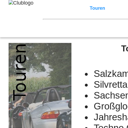
Home
Z3 Treffen
Touren
Terminka
Mitgliederbereich
2026
2025
2024
2023
2022
2021
2007
2006
2005
2004
2003
2002
T
Salzkam
Silvrett
Sachsent
Großglo
Jahresh