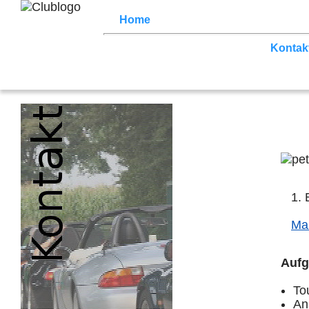
Home
Z3 Treffen
Touren
Terminka
News (Facebook)
Der Club
Kontak
1. 
Mai
Auf
To
An