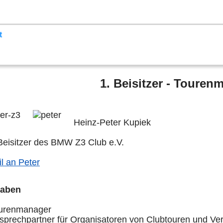
lender
Sektionen
der Z3
Z3 Bildergalerie
Links
Mitglied
t
1. Beisitzer - Touren
Heinz-Peter Kupiek
Beisitzer des BMW Z3 Club e.V.
l an Peter
gaben
urenmanager
sprechpartner für Organisatoren von Clubtouren und Ve