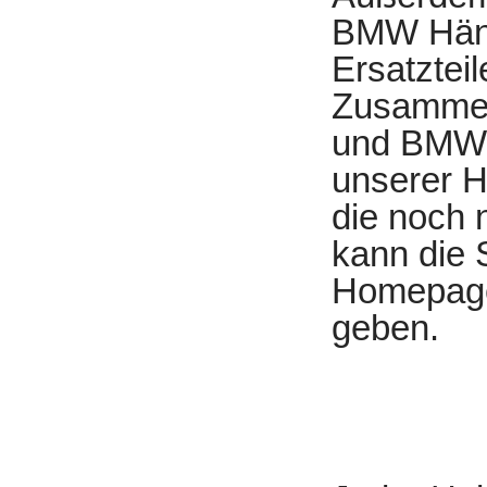
BMW Händl
Ersatztei
Zusammen
und BMW H
unserer H
die noch 
kann die S
Homepage 
geben.