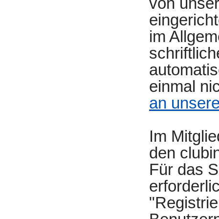
von unser
eingerich
im Allge
schriftli
automatis
einmal nic
an unser
Im Mitgli
den clubi
Für das S
erforderl
"Registri