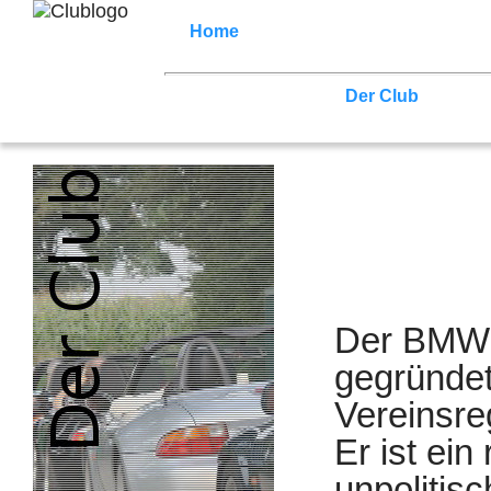
Home
Z3 Treffen
Touren
Terminka
Mitgliederbereich
News (Facebook)
Der Club
Kontak
Der BMW 
gegründet
Vereinsre
Er ist ei
unpolitisc