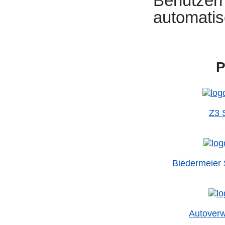
Benutzern
automatis
P
Z3 
Biedermeier 
Autoverw