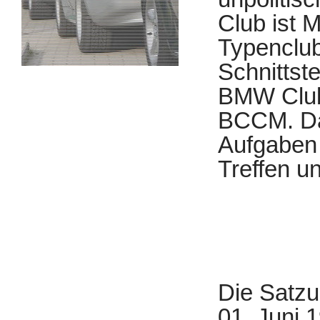
Club ist 
Typenclub
Schnittst
BMW Club
BCCM. Das
Aufgaben 
Treffen u
Die Satz
01. Juni 