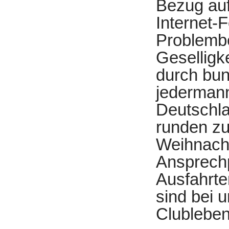
Bezug auf
Internet-
Problembe
Geselligk
durch bun
jedermann
Deutschl
runden z
Weihnacht
Ansprechp
Ausfahrte
sind bei 
Clubleben