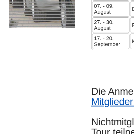
07. - 09.
August
27. - 30.
August
17. - 20.
September
Die Anmel
Mitgliede
Nichtmitg
Tour teil