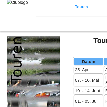
Home
Z3 Treffen
Touren
Terminka
Mitgliederbereich
2026
2025
2024
2023
2022
2021
2007
2006
2005
2004
2003
2002
Tou
Datum
25. April
07. - 10. Mai
10. - 14. Juni
01. - 05. Juli