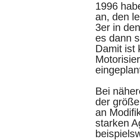
1996 habe
an, den l
3er in de
es dann s
Damit ist
Motorisie
eingeplan
Bei nähere
der größe
an Modifi
starken A
beispiels