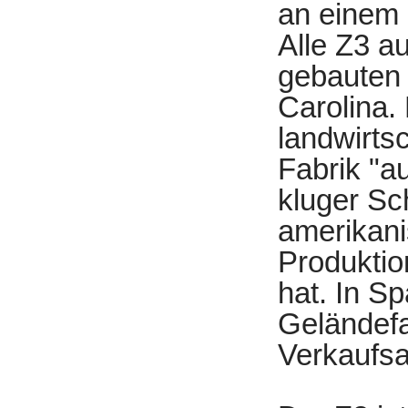
an einem 
Alle Z3 
gebauten
Carolina.
landwirts
Fabrik "a
kluger Sc
amerikani
Produkti
hat. In S
Geländefa
Verkaufsa