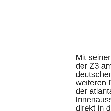
Mit seine
der Z3 am
deutschen
weiteren
der atlan
Innenauss
direkt in