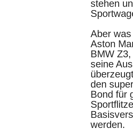
stehen un
Sportwage
Aber was 
Aston Mar
BMW Z3, e
seine Au
überzeugt
den super
Bond für 
Sportflitz
Basisvers
werden.