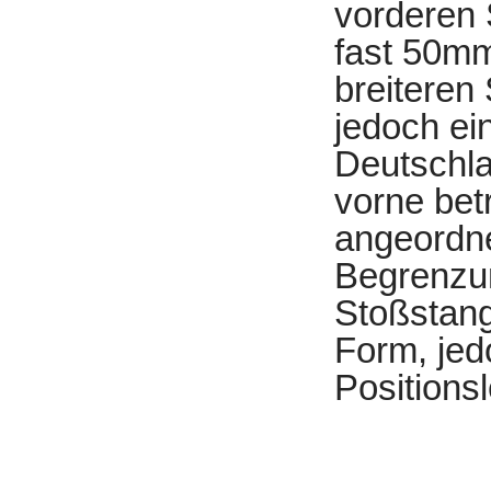
vorderen 
fast 50mm
breiteren
jedoch ei
Deutschla
vorne bet
angeordne
Begrenzu
Stoßstang
Form, jed
Positions