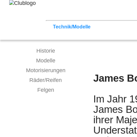
Home
Z3 Treffen
Touren
Terminka
Mitgliederbereich
Technik/Modelle
Tuning
Tipps zum
Historie
Modelle
Motorisierungen
James B
Räder/Reifen
Felgen
Im Jahr 1
James Bo
ihrer Maje
Understat