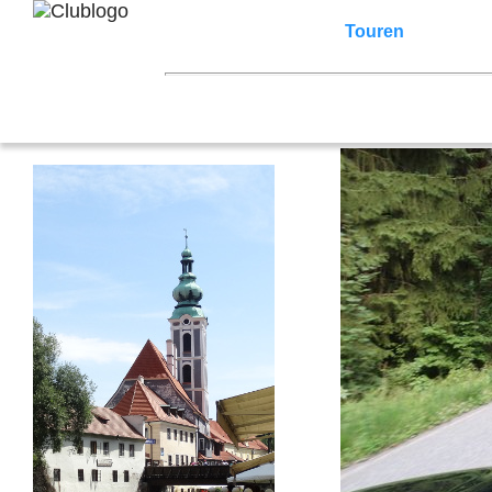
Home
Z3 Treffen
Touren
Terminka
Mitgliederbereich
2026
2025
2024
2023
2022
2021
2007
2006
2005
2004
2003
2002