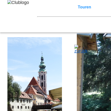
Home
Z3 Treffen
Touren
Terminka
Mitgliederbereich
2026
2025
2024
2023
2022
2021
2007
2006
2005
2004
2003
2002